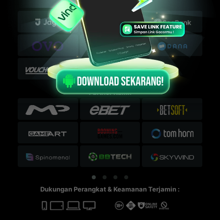
Cara Pembayaran:
Partner Kami:
Dukungan Perangkat & Keamanan Terjamin :