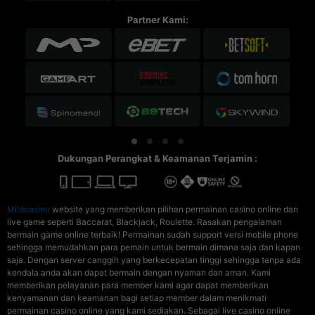
Partner Kami:
Dukungan Perangkat & Keamanan Terjamin :
Mildcasino
website yang memberikan pilihan permainan casino online dan
live game seperti Baccarat, Blackjack, Roulette. Rasakan pengalaman
bermain game online terbaik! Permainan sudah support versi mobile phone
sehingga memudahkan para pemain untuk bermain dimana saja dan kapan
saja. Dengan server canggih yang berkecepatan tinggi sehingga tanpa ada
kendala anda akan dapat bermain dengan nyaman dan aman. Kami
memberikan pelayanan para member kami agar dapat memberikan
kenyamanan dan keamanan bagi setiap member dalam menikmati
permainan casino online yang kami sediakan. Sebagai live casino online