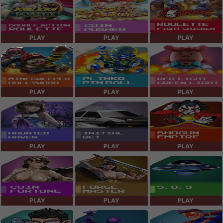
PLAY
PLAY
PLAY
PLAY
PLAY
PLAY
PLAY
PLAY
PLAY
PLAY
PLAY
PLAY